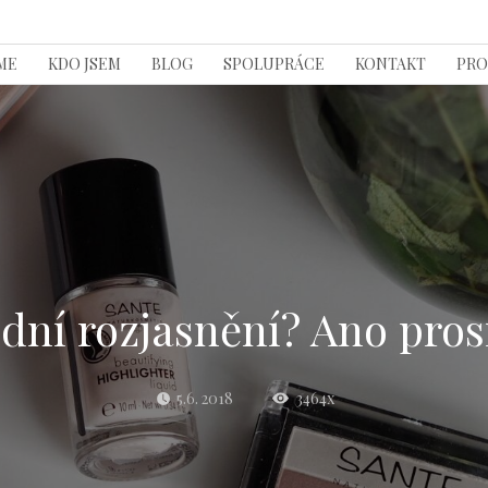
ME
KDO JSEM
BLOG
SPOLUPRÁCE
KONTAKT
PRO
dní rozjasnění? Ano pros
5.6. 2018
3464x