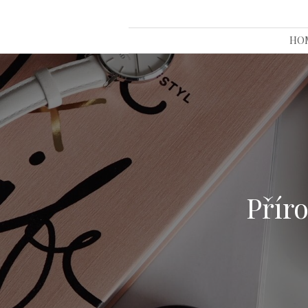
HO
Příro