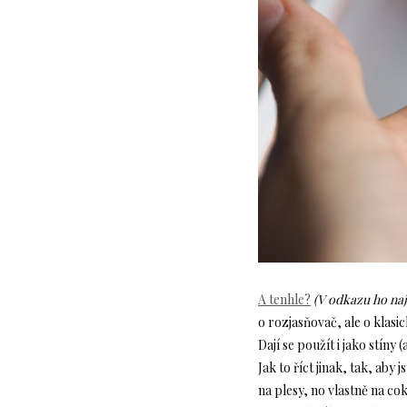
A tenhle?
(V odkazu ho na
o rozjasňovač, ale o klasic
Dají se použít i jako stín
Jak to říct jinak, tak, aby
na plesy, no vlastně na cok