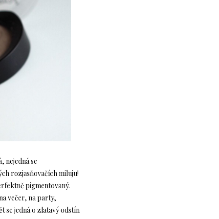
, nejedná se
ých rozjasňovačích miluju!
 perfektně pigmentovaný.
 na večer, na party,
ět se jedná o zlatavý odstín