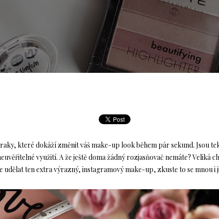
raky, které dokáží změnit váš make-up look během pár sekund. Jsou tek
neuvěřitelné využití. A že ještě doma žádný rozjasňovač nemáte? Veliká 
te udělat ten extra výrazný, instagramový make-up, zkuste to se mnou i 