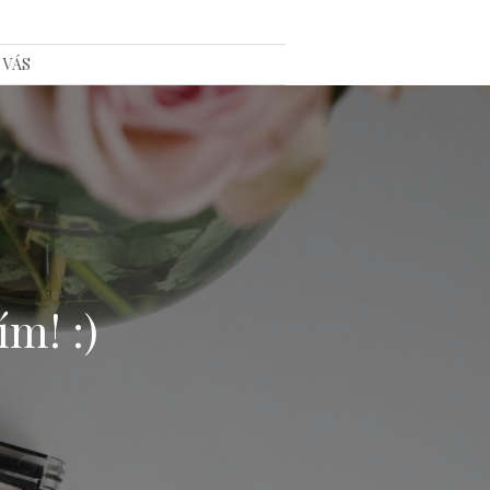
 VÁS
ím! :)