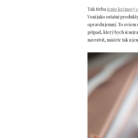
Tak třeba
tento krémový 
Voní jako ostatní produkty
opravdu jemný. To ovšem n
případ, který bych si nejra
navrstvit, můžete tak z j