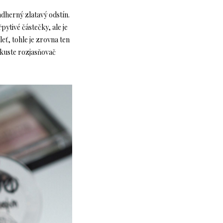
ádherný zlatavý odstín.
pytivé částečky, ale je
eť, tohle je zrovna ten
kuste rozjasňovač