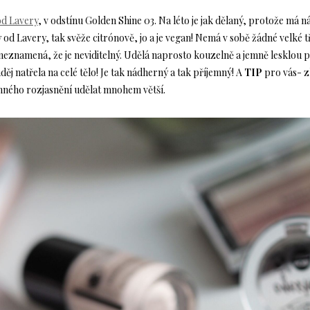
od Lavery
, v odstínu Golden Shine 03. Na léto je jak dělaný, protože má n
 od Lavery, tak svěže citrónově, jo a je vegan! Nemá v sobě žádné velké tř
eznamená, že je neviditelný. Udělá naprosto kouzelně a jemně lesklou pl
děj natřela na celé tělo! Je tak nádherný a tak příjemný! A
TIP
pro vás- z
emného rozjasnění udělat mnohem větší.