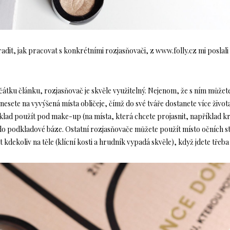
it, jak pracovat s konkrétními rozjasňovači, z www.folly.cz mi poslali 
začátku článku, rozjasňovač je skvěle využitelný. Nejenom, že s ním můž
anesete na vyvýšená místa obličeje, čímž do své tváře dostanete více života
lad použít pod make-up (na místa, která chcete projasnit, například 
 do podkladové báze. Ostatní rozjasňovače můžete použít místo očních st
 kdekoliv na těle (klícní kosti a hrudník vypadá skvěle), když jdete třeba