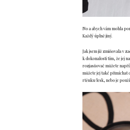
No a abych vám mohla porad
Každý úplně jiný.
Jak jsem již zmiňovala v 
k dokonalosti tím, že jej n
rozjasňovač můžete napřík
můžete jej také přimíchat
rtěnku/lesk, nebo je použít