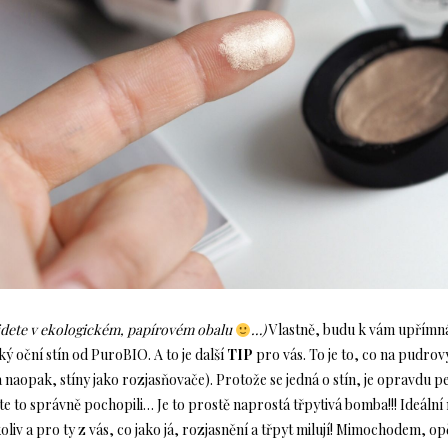
jdete v ekologickém, papírovém obalu
…)
Vlastně, budu k vám upřímná
ký oční stín od PuroBIO. A to je další
TIP
pro vás. To je to, co na pudrov
y (a naopak, stíny jako rozjasňovače). Protože se jedná o stín, je opravdu
 jste to správně pochopili… Je to prostě naprostá třpytivá bomba!!! Ideální
oliv a pro ty z vás, co jako já, rozjasnění a třpyt milují! Mimochodem, op