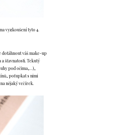
na vyzkoušení tyto 4.
ete dotáhnout váš make-up
 a šťavnatosti. Tekutý
kruhy pod očima,…),
ínů, poťupkat s nimi
 na nějaký večírek.